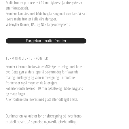
Malte fronter produseres i 19 mm tykkelse (andre tykkelser
etter forespørsel).
Frontene kan fåes med både høyglans og matt overflate. Vi kan
levere malte fronter i alle våre dørtyper.
Vi benytter Renner, RAL og NCS fargekodesystem :
Fargekart malte fronter
TERMOFOLIERTE FRONTER
Fronter i termofolie består av MDF-kjerne belagt med folie i
pvc. Dette gjør at du slipper å bekymre deg for flassende
maling, misfarging og vann-inntrengning. Termofolie-
frontene er også meget enkle å rengjøre.
Folierte fronter leveres i 19 mm tykkelse og i både høyglans
og matte farger.
Alle frontene kan leveres med glass etter ditt eget ønske.
Du finner en kalkulator for prisberegning på hver front-
modell basert på størrelse og overflatebehandling.