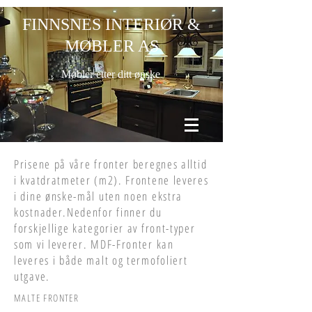
FINNSNES INTERIØR &
MØBLER AS
Møbler etter ditt ønske
Prisene på våre fronter beregnes alltid
i kvatdratmeter (m2). Frontene leveres
i dine ønske-mål uten noen ekstra
kostnader.Nedenfor finner du
forskjellige kategorier av front-typer
som vi leverer. MDF-Fronter kan
leveres i både malt og termofoliert
utgave.
MALTE FRONTER