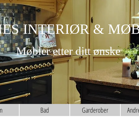
ES INTERIØR & MØ
Møbler etter ditt ønske
n
Bad
Garderober
Andr