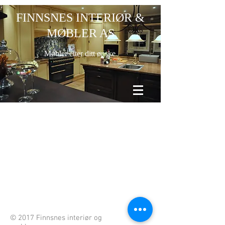
FINNSNES INTERIØR &
MØBLER AS
Møbler etter ditt ønske
© 2017 Finnsnes interiør og