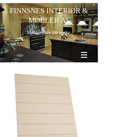
FINNSNES INTERIØR &
MØBLER AS
Møbler etter ditt ønske