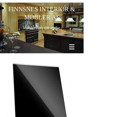
FINNSNES INTERIØR &
MØBLER AS
Møbler etter ditt ønske