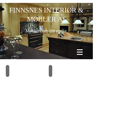
FINNSNES INTERIØR &
MØBLER AS
Møbler etter ditt ønske
S 100
S 15 KO